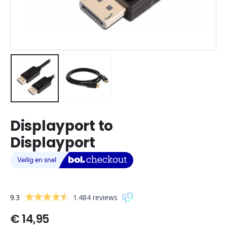
Displayport to
Displayport
9.3
1.484 reviews
€
14,95