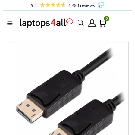
9.3
1.484 reviews
0
Winke