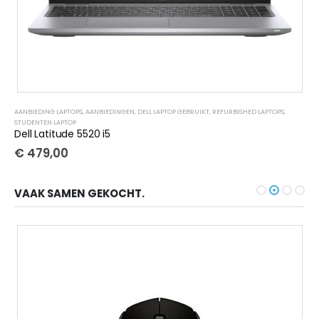
AANBIEDING LAPTOPS
,
AANBIEDINGEN
,
DELL LAPTOP GEBRUIKT
,
REFURBISHED LAPTOPS
,
STUDENTEN LAPTOP
Dell Latitude 5520 i5
€
479,00
VAAK SAMEN GEKOCHT.