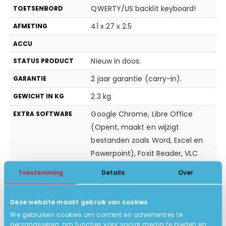
QWERTY/US backlit keyboard!
TOETSENBORD
41 x 27 x 2.5
AFMETING
ACCU
Nieuw in doos.
STATUS PRODUCT
2 jaar garantie (carry-in).
GARANTIE
2.3 kg
GEWICHT IN KG
Google Chrome, Libre Office
EXTRA SOFTWARE
(Opent, maakt en wijzigt
bestanden zoals Word, Excel en
Powerpoint), Foxit Reader, VLC
Mediaplayer, Windows Defender
Toestemming
Details
Over
(virusscanner)
Ja
BLUETOOTH
Deze website maakt gebruik van cookies
We gebruiken cookies om content en advertenties te
Geen dvd speler
DVD SPELER
personaliseren, om functies voor social media te bieden en