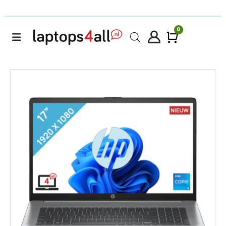
0
Winke