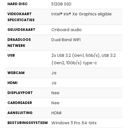
512GB SSD
HARD DISC
Intel® Iris® Xe Graphics eligible
VIDEOKAART
SPECIFICATIES
Onboard audio
GELUIDSKAART
Dual Band WiFi
DRAADLOOS
NETWERK
2x USB 3.2 (Gen1, 5Gb/s), USB 3.2
USB
(Gen2, 10Gb/s) type-c
Ja
WEBCAM
Ja
HDMI
Nee
DISPLAYPORT
Nee
CARDREADER
HDMI
AANSLUITING
Windows 11 Pro 64-bits
BESTURINGSSYSTEEM