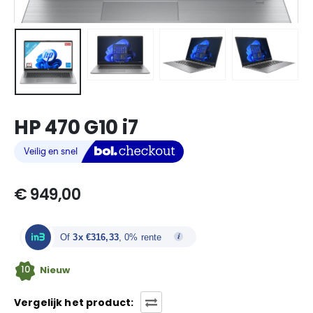
HP 470 G10 i7
€
949,00
Of
3x €316,33
, 0% rente
10
Nieuw
Vergelijk het product: