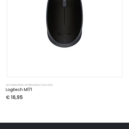
ACCESSOIRES
,
KEYBOARDS / MUIZEN
Logitech M171
€
16,95