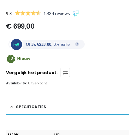
9.3
1.484 reviews
€
699,00
Of
3x €233,00
, 0% rente
10
Nieuw
Vergelijk het product:
Availability:
Uitverkocht
SPECIFICATIES
HP
MERK