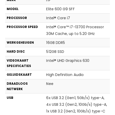
Elite 600 G9 SFF
MODEL
Intel® Core i7
PROCESSOR
Intel® Core™ i7-13700 Processor
PROCESSOR SPEED
30M Cache, up to 5.20 GHz
16GB DDR5
WERKGEHEUGEN
512GB SSD
HARD DISC
Intel® UHD Graphics 630
VIDEOKAART
SPECIFICATIES
High Definition Audio
GELUIDSKAART
Nee
DRAADLOOS
NETWERK
6x USB 3.2 (Gen1, 5Gb/s) type-A,
USB
4x USB 3.2 (Gen2, 10Gb/s) type-A,
1x USB 3.2 (Gen2, 10Gb/s) type-C