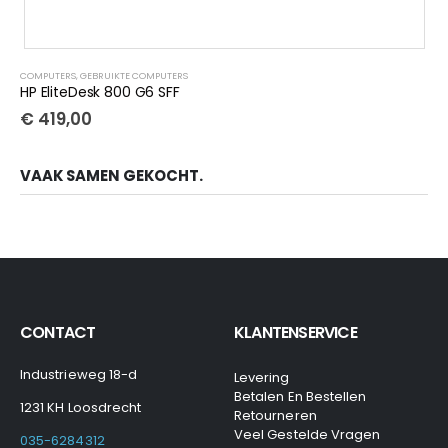
COMPUTERS
,
GEBRUIKTE COMPUTERS
HP EliteDesk 800 G6 SFF
€
419,00
VAAK SAMEN GEKOCHT.
CONTACT
KLANTENSERVICE
Industrieweg 18-d
Levering
Betalen En Bestellen
1231 KH Loosdrecht
Retourneren
Veel Gestelde Vragen
035-6284312