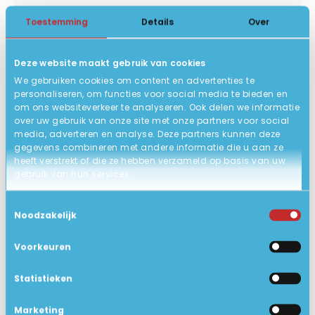
Windows 11 Pro 64-bits
BESTURINGSSYSTEEM
Toestemming
Details
Over
QWERTY/US backlit keyboard!
TOETSENBORD
Deze website maakt gebruik van cookies
32 x 22.4 x 1.7 cm
AFMETING
We gebruiken cookies om content en advertenties te
ACCU
personaliseren, om functies voor social media te bieden en
om ons websiteverkeer te analyseren. Ook delen we informatie
Ex Demo, met lichte
STATUS PRODUCT
over uw gebruik van onze site met onze partners voor social
gebruikerssporen.
media, adverteren en analyse. Deze partners kunnen deze
gegevens combineren met andere informatie die u aan ze
12 maanden hardware garantie
GARANTIE
heeft verstrekt of die ze hebben verzameld op basis van uw
gebruik van hun services.
(carry-in) m.u.v. de accu.
Gigabit Ethernet LAN
NETWERK
Toestemmingsselectie
Noodzakelijk
Ja
BLUETOOTH
Voorkeuren
Bluetooth 5.3
BLUETOOTH VERSIE
Geen dvd speler
DVD SPELER
Statistieken
14" UWVA 1920 x 1200 LED 300nits
SCHERMTYPE
Marketing