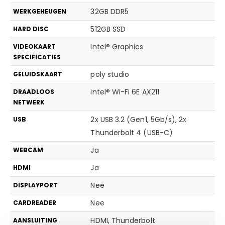
32GB DDR5
WERKGEHEUGEN
512GB SSD
HARD DISC
Intel® Graphics
VIDEOKAART
SPECIFICATIES
poly studio
GELUIDSKAART
Intel® Wi-Fi 6E AX211
DRAADLOOS
NETWERK
2x USB 3.2 (Gen1, 5Gb/s), 2x
USB
Thunderbolt 4 (USB-C)
Ja
WEBCAM
Ja
HDMI
Nee
DISPLAYPORT
Nee
CARDREADER
HDMI, Thunderbolt
AANSLUITING