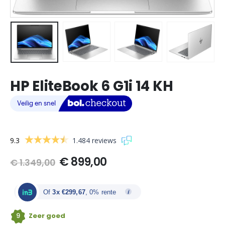
HP EliteBook 6 G1i 14 KH
9.3
1.484 reviews
Oorspronkelijke
Huidige
€
899,00
€
1.349,00
prijs
prijs
was:
is:
€ 1.349,00.
€ 899,00.
Of
3x €299,67
, 0% rente
9
Zeer goed