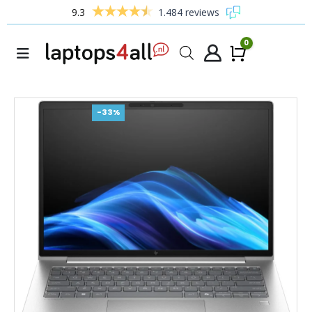
9.3
1.484 reviews
0
Winke
-33%