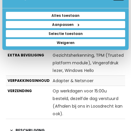
Nee
TOUCHSCREEN
1.4 kg
GEWICHT IN KG
Alles toestaan
Zilver
KLEUR
Aanpassen
Selectie toestaan
Geen extra software
EXTRA SOFTWARE
Weigeren
Windows Beveiliging (antivirus)
BEVEILIGING
Gezichtsherkenning
,
TPM (Trusted
EXTRA BEVEILIGING
platform module)
,
Vingerafdruk
lezer
,
Windows Hello
Adapter & Netsnoer
VERPAKKINGSINHOUD
Op werkdagen voor 15:00u
VERZENDING
besteld, dezelfde dag verstuurd
(Afhalen bij ons in Loosdrecht kan
ook).
BESCHRIJVING