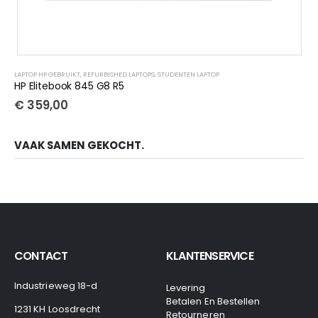
LAPTOP HP GEBRUIKT
,
REFURBISHED LAPTOPS
,
STUDENTEN LAPTOP
HP Elitebook 845 G8 R5
€
359,00
VAAK SAMEN GEKOCHT.
CONTACT
KLANTENSERVICE
Industrieweg 18-d
Levering
Betalen En Bestellen
1231 KH Loosdrecht
Retourneren