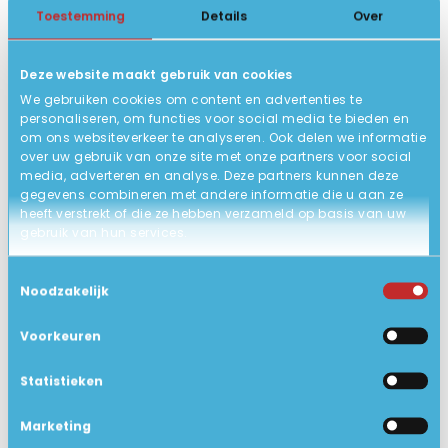
Toestemming
Details
Over
QWERTY/US backlit keyboard!
TOETSENBORD
36 x 25 x 1.8 cm
AFMETING
Deze website maakt gebruik van cookies
ACCU
We gebruiken cookies om content en advertenties te
personaliseren, om functies voor social media te bieden en
Nieuw, in open doos!
STATUS PRODUCT
om ons websiteverkeer te analyseren. Ook delen we informatie
over uw gebruik van onze site met onze partners voor social
12 maanden hardware garantie
GARANTIE
media, adverteren en analyse. Deze partners kunnen deze
(carry-in) m.u.v. de accu.
gegevens combineren met andere informatie die u aan ze
heeft verstrekt of die ze hebben verzameld op basis van uw
Gigabit Ethernet LAN
NETWERK
gebruik van hun services.
Ja
BLUETOOTH
Toestemmingsselectie
Bluetooth 5.4
Noodzakelijk
BLUETOOTH VERSIE
Geen dvd speler
DVD SPELER
Voorkeuren
16" WUXGA 1920 x 1200 LED 300nits
SCHERMTYPE
Statistieken
Nee
TOUCHSCREEN
Marketing
1.7 kg
GEWICHT IN KG