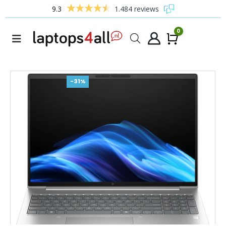
9.3
1.484 reviews
0
Winke
-31%