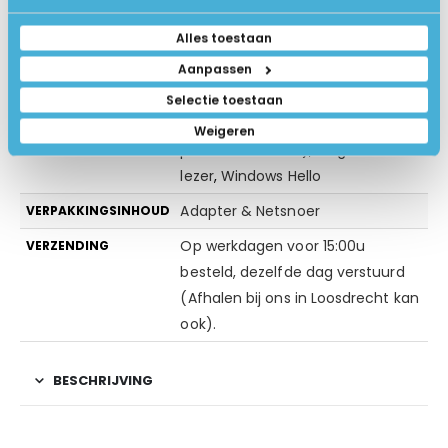
Zilver
KLEUR
Alles toestaan
Geen extra software
EXTRA SOFTWARE
Aanpassen
Windows Beveiliging (antivirus)
BEVEILIGING
Selectie toestaan
Gezichtsherkenning
,
TPM (Trusted
EXTRA BEVEILIGING
Weigeren
platform module)
,
Vingerafdruk
lezer
,
Windows Hello
Adapter & Netsnoer
VERPAKKINGSINHOUD
Op werkdagen voor 15:00u
VERZENDING
besteld, dezelfde dag verstuurd
(Afhalen bij ons in Loosdrecht kan
ook).
BESCHRIJVING