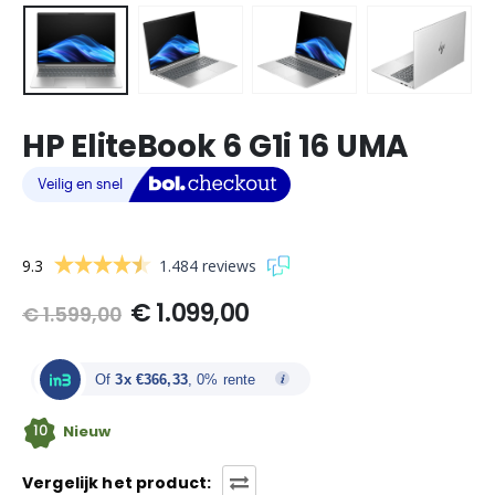
HP EliteBook 6 G1i 16 UMA
9.3
1.484 reviews
Oorspronkelijke
Huidige
€
1.099,00
€
1.599,00
prijs
prijs
was:
is:
€ 1.599,00.
€ 1.099,00.
Of
3x €366,33
, 0% rente
10
Nieuw
Vergelijk het product: