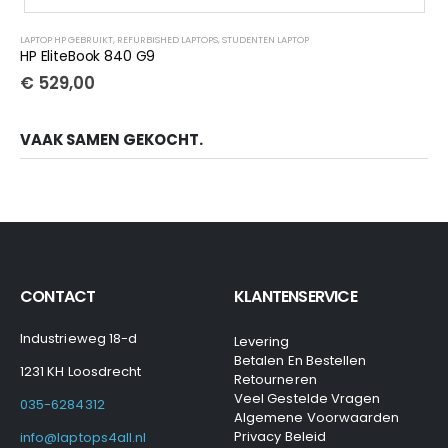
LAPTOP HP GEBRUIKT
,
REFURBISHED LAPTOPS
,
STUDENTEN LAPTOP
HP EliteBook 840 G9
€
529,00
VAAK SAMEN GEKOCHT.
CONTACT
KLANTENSERVICE
Industrieweg 18-d
Levering
Betalen En Bestellen
1231 KH Loosdrecht
Retourneren
Veel Gestelde Vragen
035-6284312
Algemene Voorwaarden
Privacy Beleid
info@laptops4all.nl