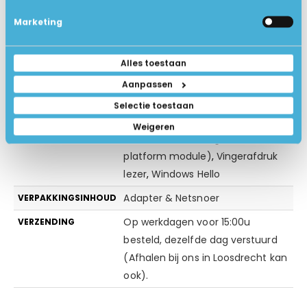
Nee
TOUCHSCREEN
Marketing
1.4 kg
GEWICHT IN KG
Alles toestaan
Zilver
KLEUR
Aanpassen
Geen extra software
EXTRA SOFTWARE
Selectie toestaan
Windows Beveiliging (antivirus)
BEVEILIGING
Weigeren
Gezichtsherkenning
,
TPM (Trusted
EXTRA BEVEILIGING
platform module)
,
Vingerafdruk
lezer
,
Windows Hello
Adapter & Netsnoer
VERPAKKINGSINHOUD
Op werkdagen voor 15:00u
VERZENDING
besteld, dezelfde dag verstuurd
(Afhalen bij ons in Loosdrecht kan
ook).