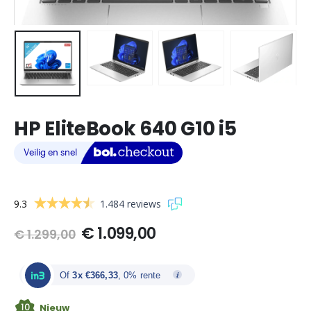
HP EliteBook 640 G10 i5
9.3
1.484 reviews
Oorspronkelijke
Huidige
€
1.099,00
€
1.299,00
prijs
prijs
was:
is:
€ 1.299,00.
€ 1.099,00.
Of
3x €366,33
, 0% rente
10
Nieuw