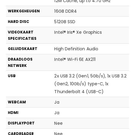
12M Cache, up to 4.70 GHz
16GB DDR4
WERKGEHEUGEN
512GB SSD
HARD DISC
Intel® Iris® Xe Graphics
VIDEOKAART
SPECIFICATIES
High Definition Audio
GELUIDSKAART
Intel® Wi-Fi 6E AX211
DRAADLOOS
NETWERK
2x USB 3.2 (Gen1, 5Gb/s), 1x USB 3.2
USB
(Gen2, 10Gb/s) type-C, 1x
Thunderbolt 4 (USB-C)
Ja
WEBCAM
Ja
HDMI
Nee
DISPLAYPORT
Nee
CARDREADER