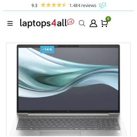
9.3
1.484 reviews
0
Winke
-14%