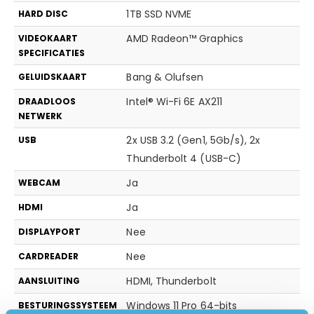
1TB SSD NVME
HARD DISC
AMD Radeon™ Graphics
VIDEOKAART
SPECIFICATIES
Bang & Olufsen
GELUIDSKAART
Intel® Wi-Fi 6E AX211
DRAADLOOS
NETWERK
2x USB 3.2 (Gen1, 5Gb/s), 2x
USB
Thunderbolt 4 (USB-C)
Ja
WEBCAM
Ja
HDMI
Nee
DISPLAYPORT
Nee
CARDREADER
HDMI, Thunderbolt
AANSLUITING
Windows 11 Pro 64-bits
BESTURINGSSYSTEEM