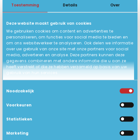
Toestemming
Details
Over
QWERTY/US backlit keyboard!
TOETSENBORD
36 x 25 x 1.6 cm
AFMETING
Deze website maakt gebruik van cookies
ACCU
We gebruiken cookies om content en advertenties te
personaliseren, om functies voor social media te bieden en
Nieuw, in open doos!
STATUS PRODUCT
om ons websiteverkeer te analyseren. Ook delen we informatie
over uw gebruik van onze site met onze partners voor social
GARANTIE
media, adverteren en analyse. Deze partners kunnen deze
gegevens combineren met andere informatie die u aan ze
Geen LAN
NETWERK
heeft verstrekt of die ze hebben verzameld op basis van uw
Ja
BLUETOOTH
gebruik van hun services.
Bluetooth 5.3
BLUETOOTH VERSIE
Toestemmingsselectie
Noodzakelijk
Geen dvd speler
DVD SPELER
16 inch 1920 x 1200 IPS panel
SCHERMTYPE
Voorkeuren
400nits
Statistieken
Nee
TOUCHSCREEN
Marketing
1.8 kg
GEWICHT IN KG