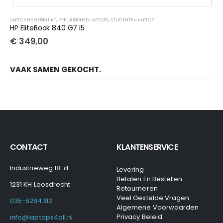
LAPTOP HP GEBRUIKT
,
REFURBISHED LAPTOPS
,
STUDENTEN LAPTOP
HP EliteBook 840 G7 i5
€
349,00
VAAK SAMEN GEKOCHT.
CONTACT
KLANTENSERVICE
Industrieweg 18-d
Levering
Betalen En Bestellen
1231 KH Loosdrecht
Retourneren
Veel Gestelde Vragen
035-6284312
Algemene Voorwaarden
Privacy Beleid
info@laptops4all.nl