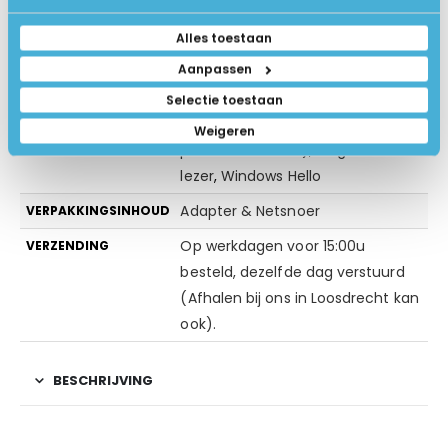
Zilver
KLEUR
Alles toestaan
Geen extra software
EXTRA SOFTWARE
Aanpassen
Windows Beveiliging (antivirus)
BEVEILIGING
Selectie toestaan
Gezichtsherkenning
,
TPM (Trusted
EXTRA BEVEILIGING
Weigeren
platform module)
,
Vingerafdruk
lezer
,
Windows Hello
Adapter & Netsnoer
VERPAKKINGSINHOUD
Op werkdagen voor 15:00u
VERZENDING
besteld, dezelfde dag verstuurd
(Afhalen bij ons in Loosdrecht kan
ook).
BESCHRIJVING