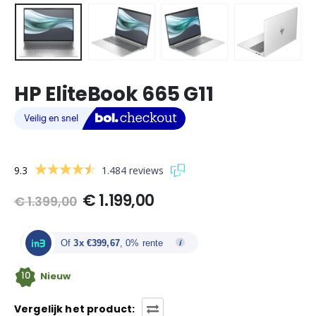
HP EliteBook 665 G11
9.3
1.484 reviews
Oorspronkelijke
Huidige
€
1.199,00
€
1.399,00
prijs
prijs
was:
is:
€ 1.399,00.
€ 1.199,00.
Of
3x €399,67
, 0% rente
10
Nieuw
Vergelijk het product: