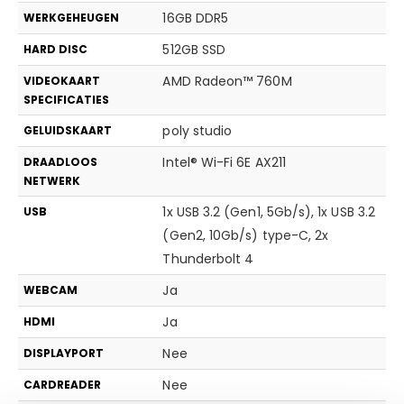
16GB DDR5
WERKGEHEUGEN
512GB SSD
HARD DISC
AMD Radeon™ 760M
VIDEOKAART
SPECIFICATIES
poly studio
GELUIDSKAART
Intel® Wi-Fi 6E AX211
DRAADLOOS
NETWERK
1x USB 3.2 (Gen1, 5Gb/s), 1x USB 3.2
USB
(Gen2, 10Gb/s) type-C, 2x
Thunderbolt 4
Ja
WEBCAM
Ja
HDMI
Nee
DISPLAYPORT
Nee
CARDREADER