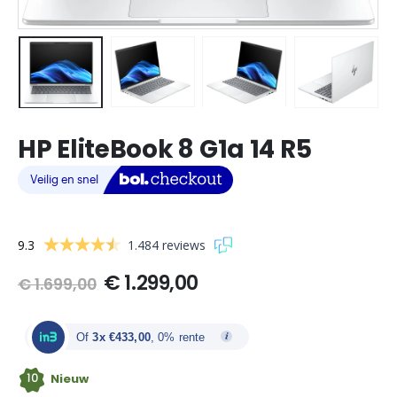
HP EliteBook 8 G1a 14 R5
9.3
1.484 reviews
Oorspronkelijke
Huidige
€
1.299,00
€
1.699,00
prijs
prijs
was:
is:
€ 1.699,00.
€ 1.299,00.
Of
3x €433,00
, 0% rente
10
Nieuw