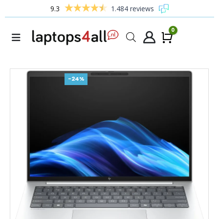
9.3
1.484 reviews
0
Winke
-24%