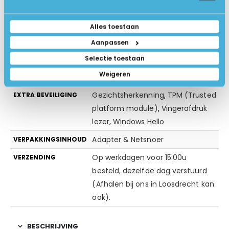
Nee
TOUCHSCREEN
1.4 kg
GEWICHT IN KG
Alles toestaan
Zilver
KLEUR
Aanpassen
Selectie toestaan
Geen extra software
EXTRA SOFTWARE
Weigeren
Windows Beveiliging (antivirus)
BEVEILIGING
Gezichtsherkenning
,
TPM (Trusted
EXTRA BEVEILIGING
platform module)
,
Vingerafdruk
lezer
,
Windows Hello
Adapter & Netsnoer
VERPAKKINGSINHOUD
Op werkdagen voor 15:00u
VERZENDING
besteld, dezelfde dag verstuurd
(Afhalen bij ons in Loosdrecht kan
ook).
BESCHRIJVING