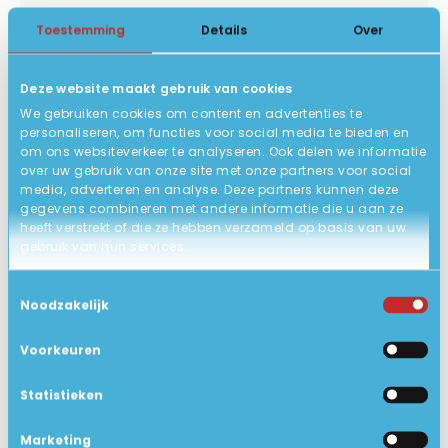
HDMI, Thunderbolt
AANSLUITING
Toestemming
Details
Over
Windows 11 Pro 64-bits
BESTURINGSSYSTEEM
QWERTY/US backlit keyboard!
TOETSENBORD
Deze website maakt gebruik van cookies
We gebruiken cookies om content en advertenties te
31.5 x 22.4 x 1.9 cm
AFMETING
personaliseren, om functies voor social media te bieden en
om ons websiteverkeer te analyseren. Ook delen we informatie
ACCU
over uw gebruik van onze site met onze partners voor social
Nieuw, in open doos!
STATUS PRODUCT
media, adverteren en analyse. Deze partners kunnen deze
gegevens combineren met andere informatie die u aan ze
Fabrieksgarantie tot september
GARANTIE
heeft verstrekt of die ze hebben verzameld op basis van uw
gebruik van hun services.
2028!
Geen LAN
NETWERK
Toestemmingsselectie
Noodzakelijk
Ja
BLUETOOTH
Voorkeuren
Bluetooth 5.3
BLUETOOTH VERSIE
Geen dvd speler
DVD SPELER
Statistieken
14" UWVA 1920 x 1200 LED 300nits
SCHERMTYPE
Marketing