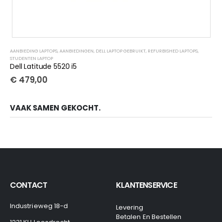
AANBIEDING LAPTOPS
,
AANBIEDINGEN
,
DELL LAPTOP GEBRUIKT
,
REFURBISHED LAPTOPS
,
STUDENTEN LAPTOP
Dell Latitude 5520 i5
€
479,00
VAAK SAMEN GEKOCHT.
CONTACT
KLANTENSERVICE
Industrieweg 18-d
Levering
Betalen En Bestellen