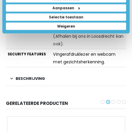
400nits
Aanpassen
Nee
TOUCHSCREEN
Selectie toestaan
Op werkdagen voor 15:00u
VERZENDING
Weigeren
besteld, dezelfde dag verstuurd
(Afhalen bij ons in Loosdrecht kan
ook).
Vingerafdruklezer en webcam
SECURITY FEATURES
met gezichtsherkenning.
BESCHRIJVING
GERELATEERDE PRODUCTEN