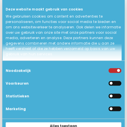
Windows 11 Pro 64-bits
BESTURINGSSYSTEEM
Deze website maakt gebruik van cookies
QWERTY/US backlit keyboard!
TOETSENBORD
We gebruiken cookies om content en advertenties te
32 x 21 x 1.8 cm
AFMETING
personaliseren, om functies voor social media te bieden en
om ons websiteverkeer te analyseren. Ook delen we informatie
ACCU
over uw gebruik van onze site met onze partners voor social
media, adverteren en analyse. Deze partners kunnen deze
Nieuw in doos
STATUS PRODUCT
gegevens combineren met andere informatie die u aan ze
heeft verstrekt of die ze hebben verzameld op basis van uw
GARANTIE
gebruik van hun services.
1.3kg
GEWICHT IN KG
Toestemmingsselectie
Geen extra software
EXTRA SOFTWARE
Noodzakelijk
Ja
BLUETOOTH
Voorkeuren
Geen dvd speler
DVD SPELER
Statistieken
Windows 11 Pro
INSTALLATIE
Marketing
Adapter
VERPAKKINGSINHOUD
14 inch 1920 x 1200 IPS panel
SCHERMTYPE
Alles toestaan