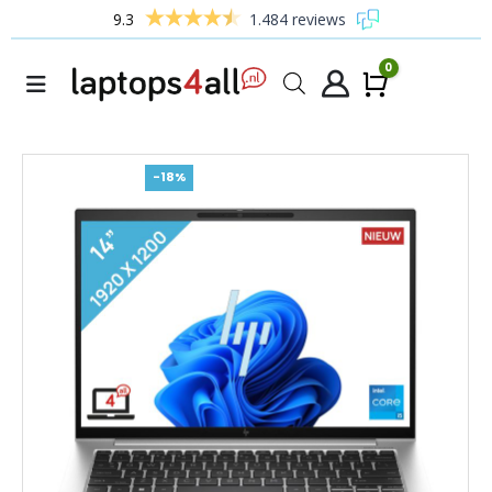
9.3
1.484 reviews
0
Winke
-18%