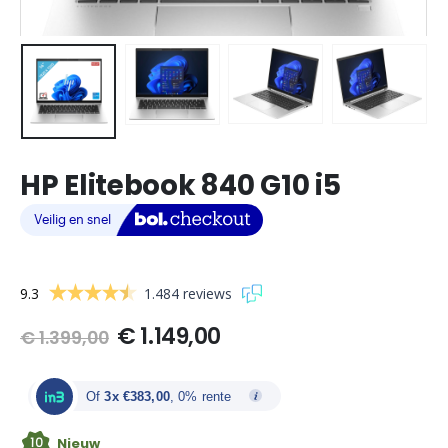
HP Elitebook 840 G10 i5
9.3
1.484 reviews
Oorspronkelijke
Huidige
€
1.149,00
€
1.399,00
prijs
prijs
was:
is:
€ 1.399,00.
€ 1.149,00.
Of
3x €383,00
, 0% rente
10
Nieuw