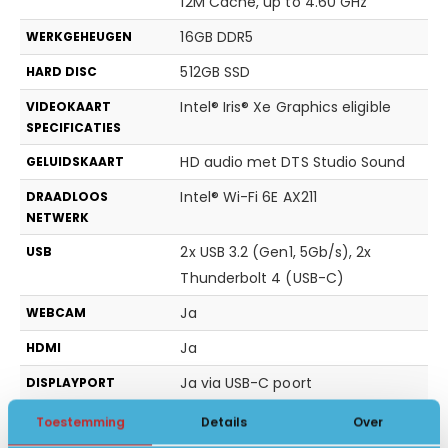
12M Cache, up to 4.60 GHz
16GB DDR5
WERKGEHEUGEN
512GB SSD
HARD DISC
Intel® Iris® Xe Graphics eligible
VIDEOKAART
SPECIFICATIES
HD audio met DTS Studio Sound
GELUIDSKAART
Intel® Wi-Fi 6E AX211
DRAADLOOS
NETWERK
2x USB 3.2 (Gen1, 5Gb/s), 2x
USB
Thunderbolt 4 (USB-C)
Ja
WEBCAM
Ja
HDMI
Ja via USB-C poort
DISPLAYPORT
2x Thunderbolt (USB -C), HDMI
AANSLUITING
Toestemming
Details
Over