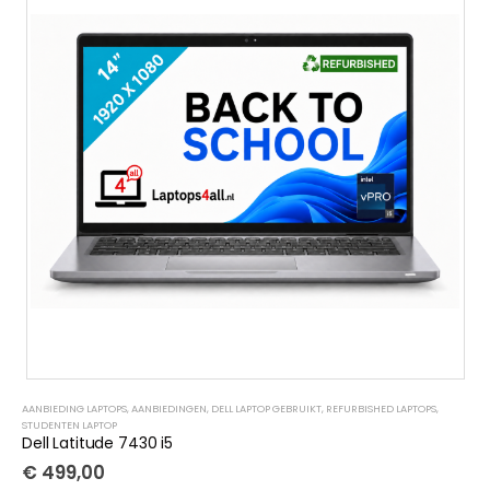
AANBIEDING LAPTOPS
,
AANBIEDINGEN
,
DELL LAPTOP GEBRUIKT
,
REFURBISHED LAPTOPS
,
STUDENTEN LAPTOP
Dell Latitude 7430 i5
€
499,00