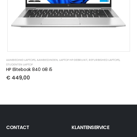
AANBIEDING LAPTOPS
,
AANBIEDINGEN
,
LAPTOP HP GEBRUIKT
,
REFURBISHED LAPTOPS
,
STUDENTEN LAPTOP
HP Elitebook 840 G8 i5
€
449,00
CONTACT
KLANTENSERVICE