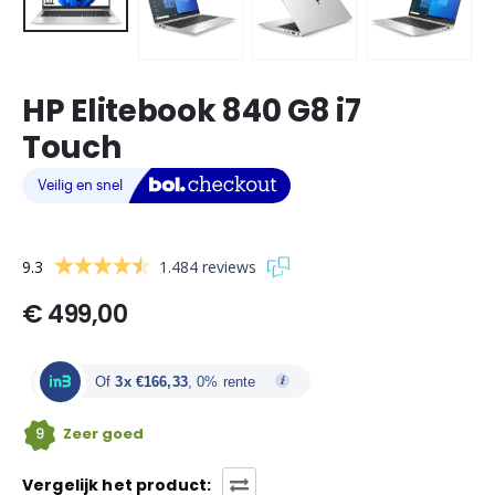
HP Elitebook 840 G8 i7
Touch
9.3
1.484 reviews
€
499,00
Of
3x €166,33
, 0% rente
9
Zeer goed
Vergelijk het product: