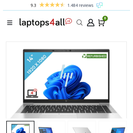
9.3
1.484 reviews
0
Winke