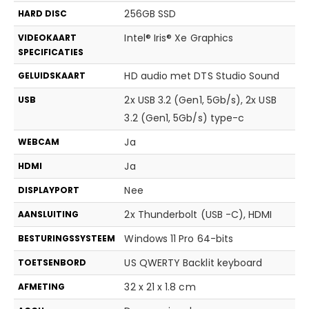
256GB SSD
HARD DISC
Intel® Iris® Xe Graphics
VIDEOKAART
SPECIFICATIES
HD audio met DTS Studio Sound
GELUIDSKAART
2x USB 3.2 (Gen1, 5Gb/s), 2x USB
USB
3.2 (Gen1, 5Gb/s) type-c
Ja
WEBCAM
Ja
HDMI
Nee
DISPLAYPORT
2x Thunderbolt (USB -C), HDMI
AANSLUITING
Windows 11 Pro 64-bits
BESTURINGSSYSTEEM
US QWERTY Backlit keyboard
TOETSENBORD
32 x 21 x 1.8 cm
AFMETING