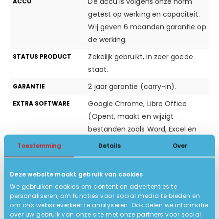
De accu is volgens onze norm
ACCU
getest op werking en capaciteit.
Wij geven 6 maanden garantie op
de werking.
Zakelijk gebruikt, in zeer goede
STATUS PRODUCT
staat.
2 jaar garantie (carry-in).
GARANTIE
Google Chrome, Libre Office
EXTRA SOFTWARE
(Opent, maakt en wijzigt
bestanden zoals Word, Excel en
Powerpoint), Foxit Reader, VLC
Toestemming
Details
Over
Mediaplayer, Windows Defender
(virusscanner)
Deze website maakt gebruik van cookies
Ja
BLUETOOTH
We gebruiken cookies om content en advertenties te
personaliseren, om functies voor social media te bieden en
Deze Windows laptop is direct
INSTALLATIE
om ons websiteverkeer te analyseren. Ook delen we informatie
klaar voor gebruik, even
over uw gebruik van onze site met onze partners voor social