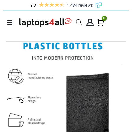
9.3
1.484 reviews
0
Winke