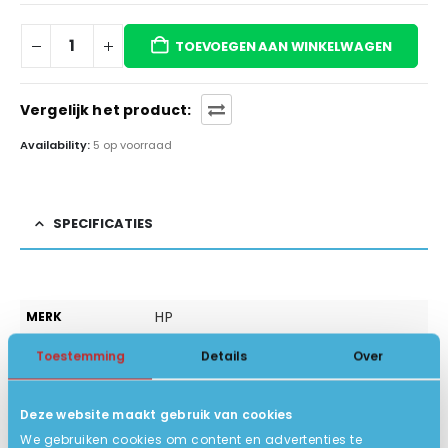
TOEVOEGEN AAN WINKELWAGEN
Vergelijk het product:
Availability:
5 op voorraad
SPECIFICATIES
HP
MERK
14 inch
SCHERMFORMAAT
Toestemming
Details
Over
25.5 x 1.3 x 36.2 cm
AFMETING
Deze website maakt gebruik van cookies
Nieuw!
STATUS
We gebruiken cookies om content en advertenties te
PRODUCT