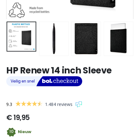
HP Renew 14 inch Sleeve
9.3
1.484 reviews
€
19,95
10
Nieuw