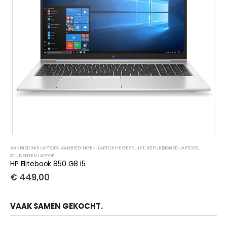
AANBIEDING LAPTOPS
,
AANBIEDINGEN
,
LAPTOP HP GEBRUIKT
,
REFURBISHED LAPTOPS
,
STUDENTEN LAPTOP
HP Elitebook 850 G8 i5
€
449,00
VAAK SAMEN GEKOCHT.