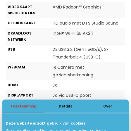
AMD Radeon™ Graphics
VIDEOKAART
SPECIFICATIES
HD audio met DTS Studio Sound
GELUIDSKAART
Intel® Wi-Fi 6E AX211
DRAADLOOS
NETWERK
2x USB 3.2 (Gen1, 5Gb/s), 2x
USB
Thunderbolt 4 (USB-C)
IR Camera met
WEBCAM
gezichtsherkenning.
Ja
HDMI
Ja via USB-C poort
DISPLAYPORT
2x Thunderbolt (USB -C), HDMI
AANSLUITING
Toestemming
Details
Over
Windows 11 Pro 64-bits
BESTURINGSSYSTEEM
Deze website maakt gebruik van cookies
QWERTY/US backlit keyboard!
TOETSENBORD
We gebruiken cookies om content en advertenties te