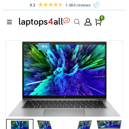
9.3
1.484 reviews
0
Winke
-8%