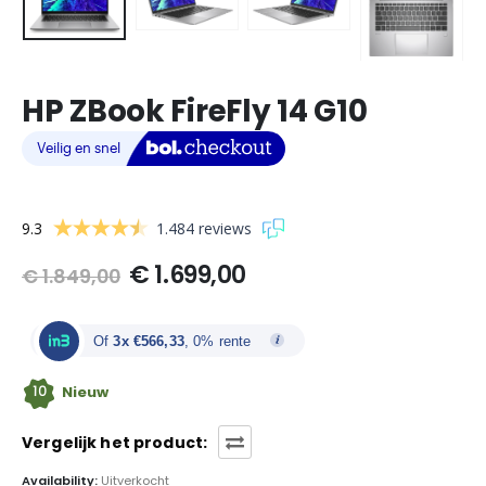
HP ZBook FireFly 14 G10
9.3
1.484 reviews
Oorspronkelijke
Huidige
€
1.699,00
€
1.849,00
prijs
prijs
was:
is:
€ 1.849,00.
€ 1.699,00.
Of
3x €566,33
, 0% rente
10
Nieuw
Vergelijk het product:
Availability:
Uitverkocht