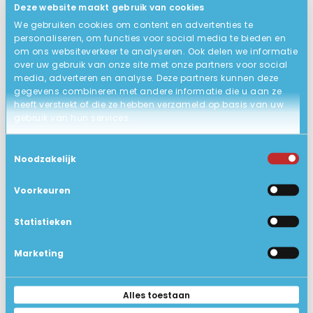
Deze website maakt gebruik van cookies
De accu is volgens onze norm
ACCU
We gebruiken cookies om content en advertenties te
getest op werking en capaciteit.
personaliseren, om functies voor social media te bieden en
Wij geven 6 maanden garantie op
om ons websiteverkeer te analyseren. Ook delen we informatie
over uw gebruik van onze site met onze partners voor social
de werking.
media, adverteren en analyse. Deze partners kunnen deze
Zakelijk gebruikt , in zeer goede
gegevens combineren met andere informatie die u aan ze
STATUS PRODUCT
heeft verstrekt of die ze hebben verzameld op basis van uw
staat.
gebruik van hun services.
2 jaar garantie (carry-in).
GARANTIE
Toestemmingsselectie
1.7 kg
GEWICHT IN KG
Noodzakelijk
Google Chrome, Libre Office
EXTRA SOFTWARE
Voorkeuren
(Opent, maakt en wijzigt
bestanden zoals Word, Excel en
Statistieken
Powerpoint), Foxit Reader, VLC
Marketing
Mediaplayer, Windows Defender
(virusscanner)
Alles toestaan
Ja
BLUETOOTH