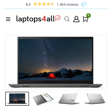
9.3
1.484 reviews
0
Winke