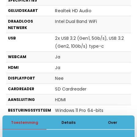
SPECIFICATIES
Realtek HD Audio
GELUIDSKAART
Intel Dual Band WiFi
DRAADLOOS
NETWERK
2x USB 3.2 (Gen1, 5Gb/s), USB 3.2
USB
(Gen2, 10Gb/s) type-c
Ja
WEBCAM
Ja
HDMI
Nee
DISPLAYPORT
SD Cardreader
CARDREADER
HDMI
AANSLUITING
Windows 11 Pro 64-bits
BESTURINGSSYSTEEM
QWERTY/US backlit keyboard!
TOETSENBORD
Toestemming
Details
Over
36 x 23.5 x 1.9 cm
AFMETING