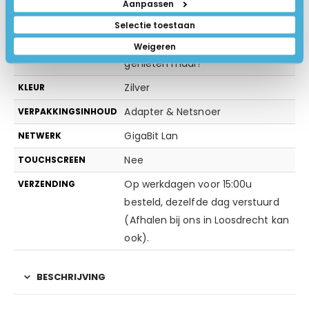
Aanpassen
Deze Windows laptop is direct
INSTALLATIE
Selectie toestaan
klaar voor gebruik, even
aanmelden op uw WiFi Netwerk en
Weigeren
genieten maar!
Zilver
KLEUR
Adapter & Netsnoer
VERPAKKINGSINHOUD
GigaBit Lan
NETWERK
Nee
TOUCHSCREEN
Op werkdagen voor 15:00u
VERZENDING
besteld, dezelfde dag verstuurd
(Afhalen bij ons in Loosdrecht kan
ook).
BESCHRIJVING