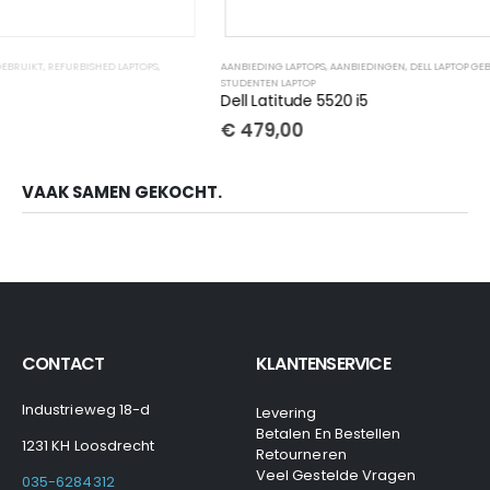
AANBIEDING LAPTOPS
,
AANBIEDINGEN
,
DELL LAPTOP GEBRUIKT
,
REFURBISHED LAPTOPS
,
STUDENTEN LAPTOP
Dell Latitude 5520 i5
€
479,00
VAAK SAMEN GEKOCHT.
CONTACT
KLANTENSERVICE
Industrieweg 18-d
Levering
Betalen En Bestellen
1231 KH Loosdrecht
Retourneren
Veel Gestelde Vragen
035-6284312