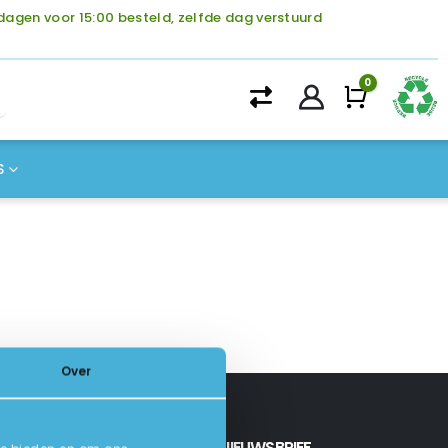
agen voor 15:00 besteld, zelfde dag verstuurd
0
Winke
S
Over
INSCHRIJVEN NIEUWSBRIEF