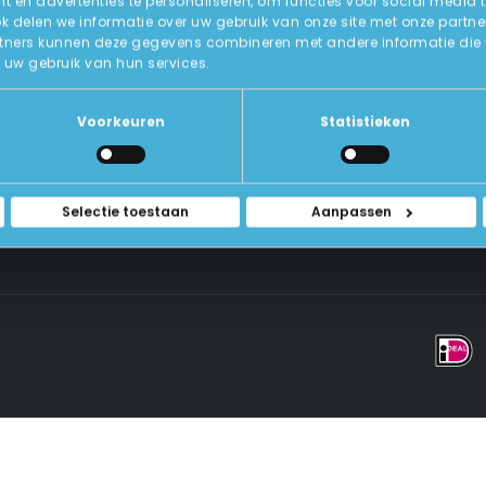
 en advertenties te personaliseren, om functies voor social media 
ok delen we informatie over uw gebruik van onze site met onze partne
tners kunnen deze gegevens combineren met andere informatie die u a
Over Ons
uw gebruik van hun services.
ICT-Remarketing
ellen
U-Pas
Blog
 Vragen
Voorkeuren
Statistieken
Contact Met Ons Opnemen
rwaarden
Selectie toestaan
Aanpassen