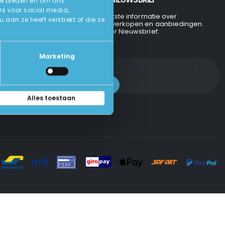
te bieden en om ons
rs voor social media,
Ontvang de laatste informatie over
an ze heeft verstrekt of die ze
evenementen, verkopen en aanbiedingen.
Aanmelden voor Nieuwsbrief:
Marketing
Alles toestaan