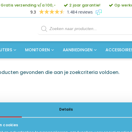
Gratis verzending v/a 100,-
2 jaar garantie!
Op werkd
9.3
1.484 reviews
Producten
zoeken
UTERS
MONITOREN
AANBIEDINGEN
ACCESSOIRE
ducten gevonden die aan je zoekcriteria voldoen.
Details
n cookies
ICE
INFORMATIE