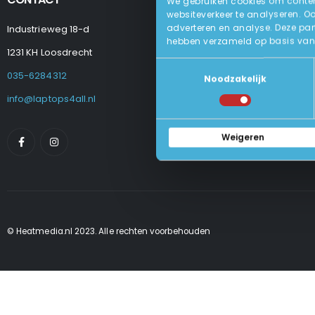
We gebruiken cookies om content
websiteverkeer te analyseren. O
adverteren en analyse. Deze par
Industrieweg 18-d
Levering
hebben verzameld op basis van 
Betalen En Best
1231 KH Loosdrecht
Retourneren
Toestemmingsselectie
Veel Gestelde
035-6284312
Noodzakelijk
Algemene Voo
Privacy Beleid
info@laptops4all.nl
Weigeren
© Heatmedia.nl 2023. Alle rechten voorbehouden