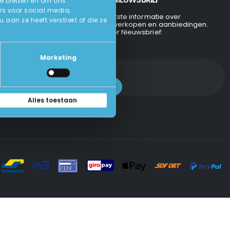
te bieden en om ons
rs voor social media,
Ontvang de laatste informatie over
an ze heeft verstrekt of die ze
evenementen, verkopen en aanbiedingen.
Aanmelden voor Nieuwsbrief:
Marketing
Alles toestaan