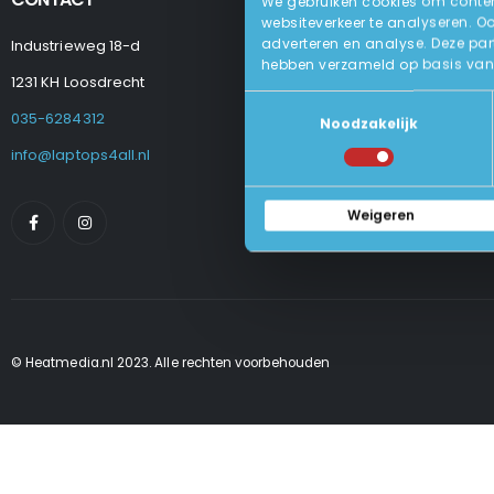
We gebruiken cookies om content
websiteverkeer te analyseren. O
adverteren en analyse. Deze par
Industrieweg 18-d
Levering
hebben verzameld op basis van 
Betalen En Best
1231 KH Loosdrecht
Retourneren
Toestemmingsselectie
Veel Gestelde
035-6284312
Noodzakelijk
Algemene Voo
Privacy Beleid
info@laptops4all.nl
Weigeren
© Heatmedia.nl 2023. Alle rechten voorbehouden