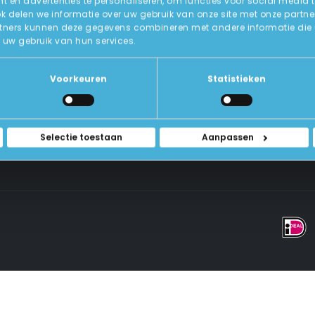
 en advertenties te personaliseren, om functies voor social media 
ok delen we informatie over uw gebruik van onze site met onze partne
tners kunnen deze gegevens combineren met andere informatie die u a
Over Ons
uw gebruik van hun services.
ICT-Remarketing
ellen
U-Pas
Blog
 Vragen
Voorkeuren
Statistieken
Contact Met Ons Opnemen
rwaarden
Selectie toestaan
Aanpassen