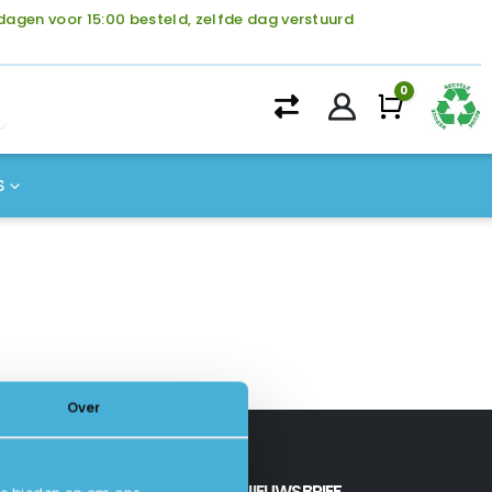
agen voor 15:00 besteld, zelfde dag verstuurd
0
Winke
S
Over
INSCHRIJVEN NIEUWSBRIEF