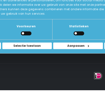
 en advertenties te personaliseren, om functies voor social media 
ok delen we informatie over uw gebruik van onze site met onze partne
tners kunnen deze gegevens combineren met andere informatie die u a
Over Ons
uw gebruik van hun services.
ICT-Remarketing
ellen
U-Pas
Blog
 Vragen
Voorkeuren
Statistieken
Contact Met Ons Opnemen
rwaarden
Selectie toestaan
Aanpassen