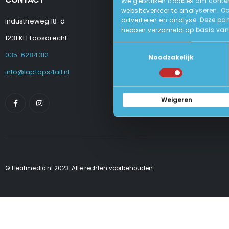
We gebruiken cookies om content
websiteverkeer te analyseren. O
adverteren en analyse. Deze par
Industrieweg 18-d
Levering
hebben verzameld op basis van 
Betalen En Best
1231 KH Loosdrecht
Retourneren
Toestemmingsselectie
Veel Gestelde
035-6284312
Noodzakelijk
Algemene Voo
Privacy Beleid
info@laptops4all.nl
Weigeren
© Heatmedia.nl 2023. Alle rechten voorbehouden