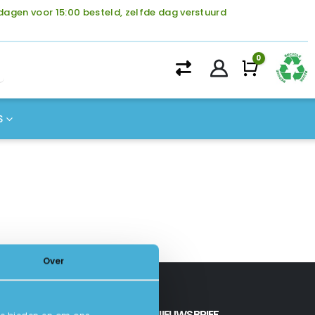
agen voor 15:00 besteld, zelfde dag verstuurd
0
Winke
S
Over
INSCHRIJVEN NIEUWSBRIEF