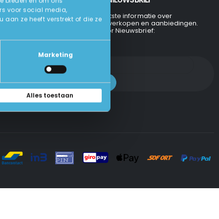
te bieden en om ons
rs voor social media,
Ontvang de laatste informatie over
an ze heeft verstrekt of die ze
evenementen, verkopen en aanbiedingen.
Aanmelden voor Nieuwsbrief:
Marketing
Alles toestaan