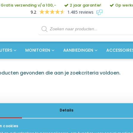
Gratis verzending v/a 100,-
2 jaar garantie!
Op werkd
9.2
1.485 reviews
Producten
zoeken
UTERS
MONITOREN
AANBIEDINGEN
ACCESSOIRE
ducten gevonden die aan je zoekcriteria voldoen.
Details
n cookies
ICE
INFORMATIE