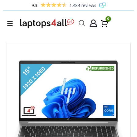
9.3
1.484 reviews
0
Winke