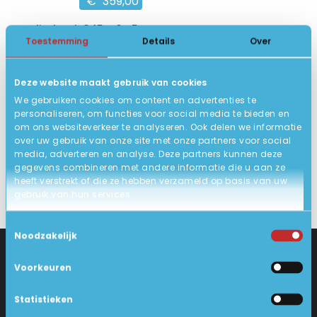
€
359,00
HP Elitebook 845 G8 R5
Toestemming
Details
Over
14 inch Full HD IPS
AMD Ryzen™ 5
Deze website maakt gebruik van cookies
8GB DDR4, 256GB SSD
We gebruiken cookies om content en advertenties te
8
Goed
personaliseren, om functies voor social media te bieden en
om ons websiteverkeer te analyseren. Ook delen we informatie
BEKIJK HIER/OPTIES
over uw gebruik van onze site met onze partners voor social
media, adverteren en analyse. Deze partners kunnen deze
gegevens combineren met andere informatie die u aan ze
heeft verstrekt of die ze hebben verzameld op basis van uw
gebruik van hun services.
Toestemmingsselectie
Noodzakelijk
Voorkeuren
CONTACT
KLANTENSERVICE
Statistieken
Industrieweg 18-d
Levering