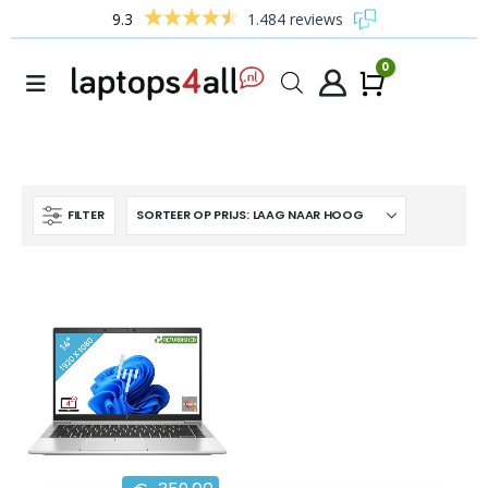
9.3
1.484 reviews
0
Winke
FILTER