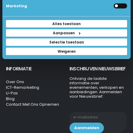
Betalen En Bestellen
Marketing
1231 KH Loosdrecht
Retourneren
Veel Gestelde Vragen
035-6284312
Algemene Voorwaarden
Alles toestaan
Privacy Beleid
info@laptops4all.nl
Aanpassen
Selectie toestaan
Weigeren
INFORMATIE
INSCHRIJVEN NIEUWSBRIEF
Ontvang de laatste
Over Ons
informatie over
ICT-Remarketing
evenementen, verkopen en
aanbiedingen. Aanmelden
U-Pas
voor Nieuwsbrief:
Blog
Contact Met Ons Opnemen