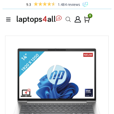
9.3
1.484 reviews
0
Winke