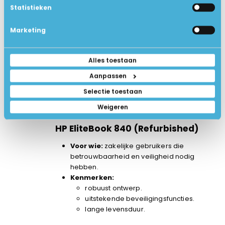
Statistieken
uitstekende prestaties voor
multitasking.
Marketing
HP Pavilion 15
Voor wie:
gebruikers die zoeken naar een
Alles toestaan
allround laptop.
Aanpassen
Kenmerken:
betaalbare prijs.
Selectie toestaan
ideaal voor dagelijks gebruik.
Weigeren
stabiele prestaties.
HP EliteBook 840
(Refurbished)
Voor wie:
zakelijke gebruikers die
betrouwbaarheid en veiligheid nodig
hebben.
Kenmerken:
robuust ontwerp.
uitstekende beveiligingsfuncties.
lange levensduur.