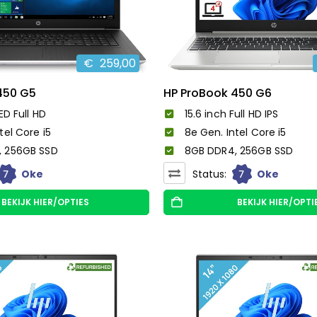
€
259,00
450 G5
HP ProBook 450 G6
ED Full HD
15.6 inch Full HD IPS
tel Core i5
8e Gen. Intel Core i5
, 256GB SSD
8GB DDR4, 256GB SSD
7
7
Oke
Status:
Oke
BEKIJK HIER/OPTIES
BEKIJK HIER/OPTI