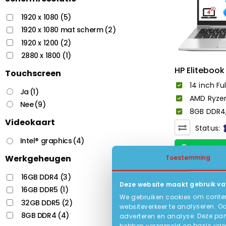
1920 x 1080
(5)
1920 x 1080 mat scherm
(2)
1920 x 1200
(2)
2880 x 1800
(1)
HP Elitebook
Touchscreen
14 inch Ful
Ja
(1)
AMD Ryze
Nee
(9)
8GB DDR4
Videokaart
Status:
Intel® graphics
(4)
Werkgeheugen
Toestemming
16GB DDR4
(3)
Deze website maakt gebruik va
-15%
16GB DDR5
(1)
We gebruiken cookies om content
32GB DDR5
(2)
websiteverkeer te analyseren. O
8GB DDR4
(4)
adverteren en analyse. Deze par
hebben verzameld op basis van 