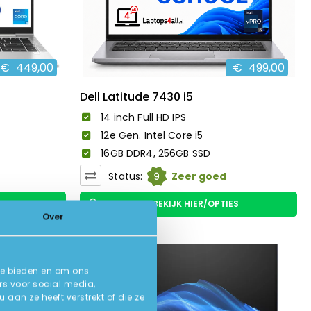
€
449,00
€
499,00
Dell Latitude 7430 i5
14 inch Full HD IPS
12e Gen. Intel Core i5
16GB DDR4, 256GB SSD
9
Status:
Zeer goed
ES
BEKIJK HIER/OPTIES
Over
-36%
te bieden en om ons
rs voor social media,
an ze heeft verstrekt of die ze