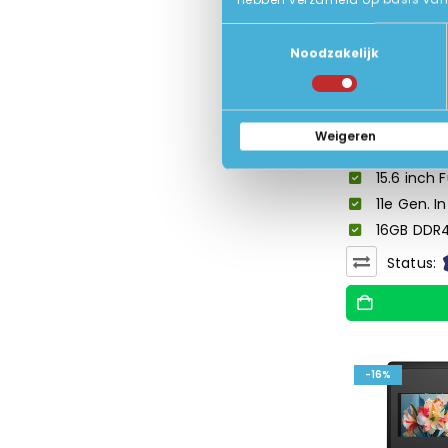
Toestemmingsselectie
Noodzakelijk
Weigeren
HP EliteBook
15.6 inch F
11e Gen. I
16GB DDR4
Status:
-16%