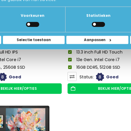
Voorkeuren
Statistieken
€
549,00
€
649,00
€
1.499,00
Selectie toestaan
Aanpassen
 850 G8 i7
HP Elite x360 830 G10 i7
ull HD IPS
13.3 inch Full HD Touch
ntel Core i7
13e Gen. Intel Core i7
, 256GB SSD
16GB DDR5, 512GB SSD
8
8
Goed
Status:
Goed
BEKIJK HIER/OPTIES
BEKIJK HIER/OPTI