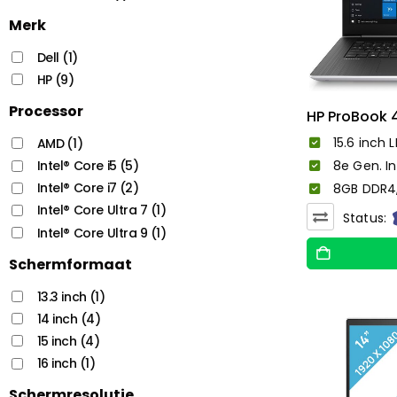
Merk
Dell
(1)
HP
(9)
Processor
HP ProBook 
15.6 inch L
AMD
(1)
Intel® Core i5
(5)
8e Gen. In
Intel® Core i7
(2)
8GB DDR4
Intel® Core Ultra 7
(1)
Status:
Intel® Core Ultra 9
(1)
Schermformaat
13.3 inch
(1)
14 inch
(4)
15 inch
(4)
16 inch
(1)
Schermresolutie