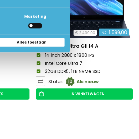
Marketing
€
899,00
€
1.599,00
€
2.499,00
Alles toestaan
HP EliteBook Ultra G1i 14 AI
14 inch 2880 x 1800 IPS
Intel Core Ultra 7
32GB DDR5, 1TB NVMe SSD
10
Status:
Als nieuw
ES
IN WINKELWAGEN