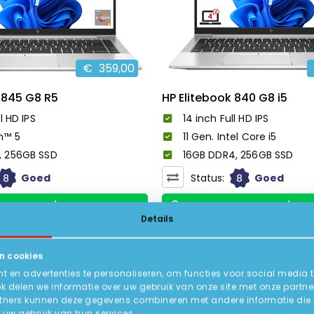
€
359,00
 845 G8 R5
HP Elitebook 840 G8 i5
l HD IPS
14 inch Full HD IPS
n™ 5
11 Gen. Intel Core i5
, 256GB SSD
16GB DDR4, 256GB SSD
8
8
Goed
Status:
Goed
BEKIJK HIER/OPTIES
BEKIJK HIER/OPTI
Details
n cookies
-40%
 en advertenties te personaliseren, om functies voor social media 
ok delen we informatie over uw gebruik van onze site met onze partne
tners kunnen deze gegevens combineren met andere informatie die u a
uw gebruik van hun services.