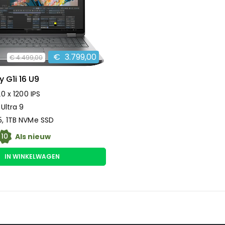
€
3.799,00
€
4.499,00
 G1i 16 U9
20 x 1200 IPS
 Ultra 9
, 1TB NVMe SSD
10
Als nieuw
IN WINKELWAGEN