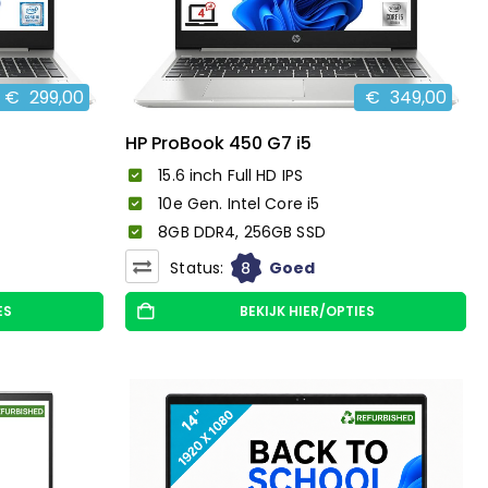
€
299,00
€
349,00
HP ProBook 450 G7 i5
15.6 inch Full HD IPS
10e Gen. Intel Core i5
8GB DDR4, 256GB SSD
8
Status:
Goed
ES
BEKIJK HIER/OPTIES