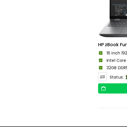
HP zBook Fury
16 inch 19
Intel Core
32GB DDR5
Status: