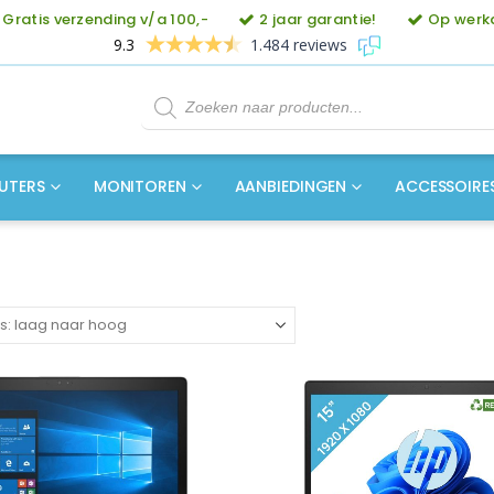
Gratis verzending v/a 100,-
2 jaar garantie!
Op werkd
9.3
1.484 reviews
Producten
zoeken
UTERS
MONITOREN
AANBIEDINGEN
ACCESSOIRE