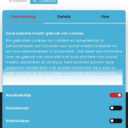
€
1.299,00
€
1.999,00
HP EliteBook 8 G1i 16 U5
Toestemming
Details
Over
16 inch 1920 x 1200 IPS
Intel Core Ultra 5
Deze website maakt gebruik van cookies
16GB DDR5, 256GB SSD
We gebruiken cookies om content en advertenties te
10
Nieuw
personaliseren, om functies voor social media te bieden en
om ons websiteverkeer te analyseren. Ook delen we informatie
BEKIJK HIER/OPTIES
over uw gebruik van onze site met onze partners voor social
media, adverteren en analyse. Deze partners kunnen deze
gegevens combineren met andere informatie die u aan ze
heeft verstrekt of die ze hebben verzameld op basis van uw
gebruik van hun services.
Toestemmingsselectie
Noodzakelijk
Voorkeuren
CONTACT
KLANTENSERVICE
Statistieken
Industrieweg 18-d
Levering