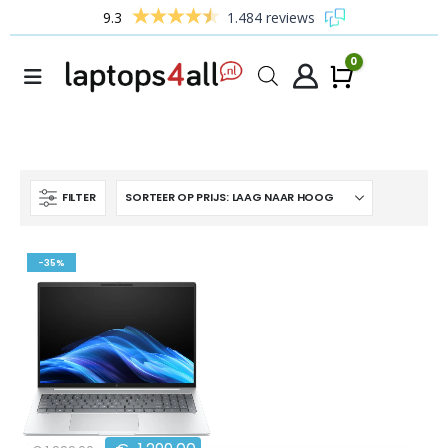
9.3
1.484 reviews
0
Winke
FILTER
-35%