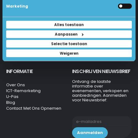
Betalen En Bestellen
Marketing
1231 KH Loosdrecht
Retourneren
Veel Gestelde Vragen
035-6284312
Algemene Voorwaarden
Alles toestaan
Privacy Beleid
info@laptops4all.nl
Aanpassen
Selectie toestaan
Weigeren
INFORMATIE
INSCHRIJVEN NIEUWSBRIEF
Ontvang de laatste
Over Ons
informatie over
ICT-Remarketing
evenementen, verkopen en
aanbiedingen. Aanmelden
U-Pas
voor Nieuwsbrief:
Blog
Contact Met Ons Opnemen