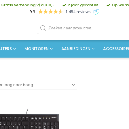
Gratis verzending v/a 100,-
2 jaar garantie!
Op werkd
9.3
1.484 reviews
Producten
zoeken
UTERS
MONITOREN
AANBIEDINGEN
ACCESSOIRE