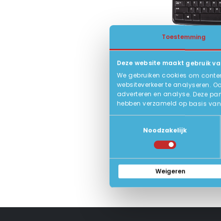
Toestemming
Deze website maakt gebruik va
Logitech US
We gebruiken cookies om content
Logitech 
websiteverkeer te analyseren. O
Nieuw pro
adverteren en analyse. Deze par
hebben verzameld op basis van 
Status:
Toestemmingsselectie
Noodzakelijk
Weigeren