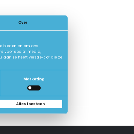
Over
te bieden en om ons
rs voor social media,
an ze heeft verstrekt of die ze
Marketing
Alles toestaan