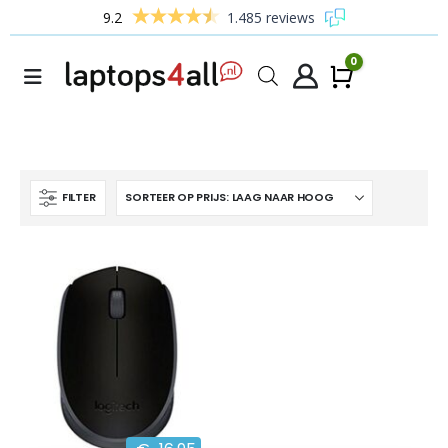
9.2
1.485 reviews
0
Winke
FILTER