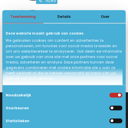
€
16,95
Logitech M171
Toestemming
Details
Over
Batterijduur 12 mnd.
plug-and-play ontvanger
Deze website maakt gebruik van cookies
Vloeiende optische tracking
We gebruiken cookies om content en advertenties te
10
Nieuw
personaliseren, om functies voor social media te bieden en
om ons websiteverkeer te analyseren. Ook delen we informatie
IN WINKELWAGEN
over uw gebruik van onze site met onze partners voor social
media, adverteren en analyse. Deze partners kunnen deze
gegevens combineren met andere informatie die u aan ze
heeft verstrekt of die ze hebben verzameld op basis van uw
gebruik van hun services.
Toestemmingsselectie
Noodzakelijk
Voorkeuren
CONTACT
KLANTENSERVICE
Statistieken
Industrieweg 18-d
Levering