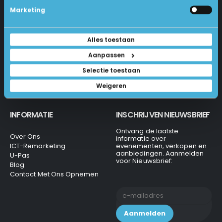
Betalen En Bestellen
Marketing
1231 KH Loosdrecht
Retourneren
Veel Gestelde Vragen
035-6284312
Algemene Voorwaarden
Alles toestaan
Privacy Beleid
info@laptops4all.nl
Aanpassen
Selectie toestaan
Weigeren
INFORMATIE
INSCHRIJVEN NIEUWSBRIEF
Ontvang de laatste
Over Ons
informatie over
ICT-Remarketing
evenementen, verkopen en
aanbiedingen. Aanmelden
U-Pas
voor Nieuwsbrief:
Blog
Contact Met Ons Opnemen