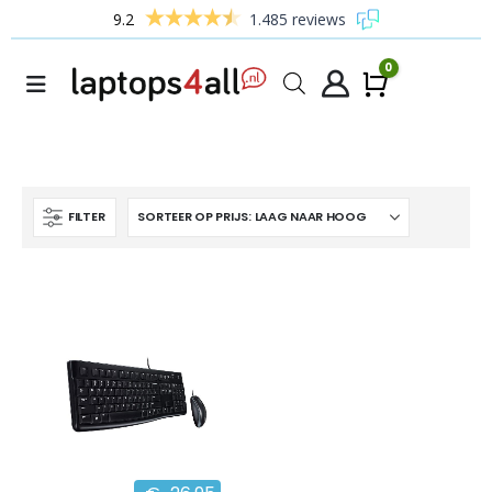
9.2
1.485 reviews
0
Winke
FILTER