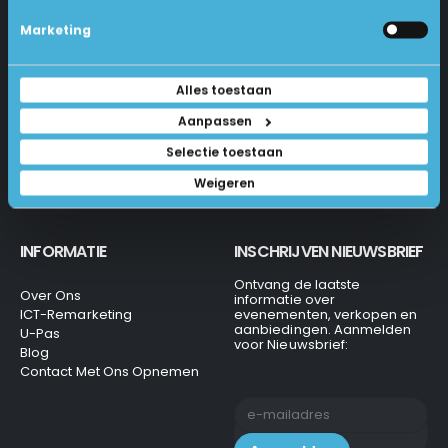
Industrieweg 18-d
Levering
Marketing
Betalen En Bestellen
1231 KH Loosdrecht
Retourneren
Veel Gestelde Vragen
035-6284312
Algemene Voorwaarden
Alles toestaan
Privacy Beleid
info@laptops4all.nl
Aanpassen
Selectie toestaan
Weigeren
INFORMATIE
INSCHRIJVEN NIEUWSBRIEF
Ontvang de laatste
Over Ons
informatie over
ICT-Remarketing
evenementen, verkopen en
aanbiedingen. Aanmelden
U-Pas
voor Nieuwsbrief:
Blog
Contact Met Ons Opnemen