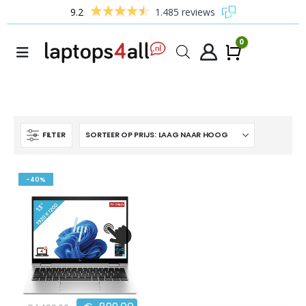
9.2
1.485 reviews
0
Winke
FILTER
-40%