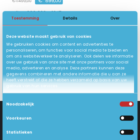
€
899,00
€
1.499,00
HP Elite x360 830 G10 i7
Toestemming
Details
Over
13.3 inch Full HD Touch
13e Gen. Intel Core i7
Deze website maakt gebruik van cookies
16GB DDR5, 512GB SSD
We gebruiken cookies om content en advertenties te
8
Goed
personaliseren, om functies voor social media te bieden en
om ons websiteverkeer te analyseren. Ook delen we informatie
BEKIJK HIER/OPTIES
over uw gebruik van onze site met onze partners voor social
media, adverteren en analyse. Deze partners kunnen deze
gegevens combineren met andere informatie die u aan ze
heeft verstrekt of die ze hebben verzameld op basis van uw
gebruik van hun services.
Toestemmingsselectie
Noodzakelijk
Voorkeuren
CONTACT
KLANTENSERVICE
Statistieken
Industrieweg 18-d
Levering