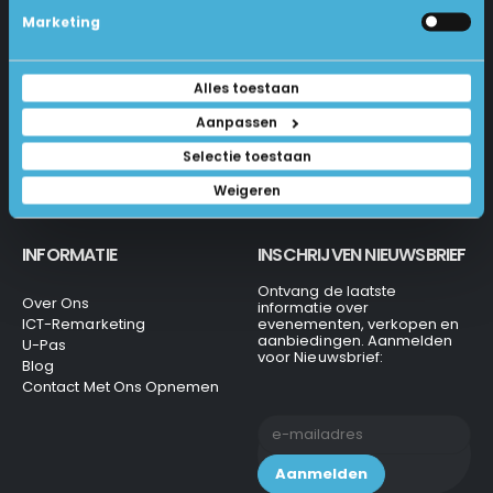
Betalen En Bestellen
Marketing
1231 KH Loosdrecht
Retourneren
Veel Gestelde Vragen
035-6284312
Algemene Voorwaarden
Alles toestaan
Privacy Beleid
info@laptops4all.nl
Aanpassen
Selectie toestaan
Weigeren
INFORMATIE
INSCHRIJVEN NIEUWSBRIEF
Ontvang de laatste
Over Ons
informatie over
ICT-Remarketing
evenementen, verkopen en
aanbiedingen. Aanmelden
U-Pas
voor Nieuwsbrief:
Blog
Contact Met Ons Opnemen