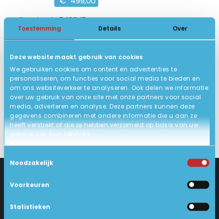
€
499,00
Dell Latitude 7430 i5
Toestemming
Details
Over
14 inch Full HD IPS
12e Gen. Intel Core i5
Deze website maakt gebruik van cookies
16GB DDR4, 256GB SSD
We gebruiken cookies om content en advertenties te
9
Zeer goed
personaliseren, om functies voor social media te bieden en
om ons websiteverkeer te analyseren. Ook delen we informatie
BEKIJK HIER/OPTIES
over uw gebruik van onze site met onze partners voor social
media, adverteren en analyse. Deze partners kunnen deze
gegevens combineren met andere informatie die u aan ze
heeft verstrekt of die ze hebben verzameld op basis van uw
gebruik van hun services.
Toestemmingsselectie
Noodzakelijk
Voorkeuren
CONTACT
KLANTENSERVICE
Statistieken
Industrieweg 18-d
Levering