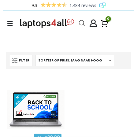
9.3
1.484 reviews
0
Winke
FILTER