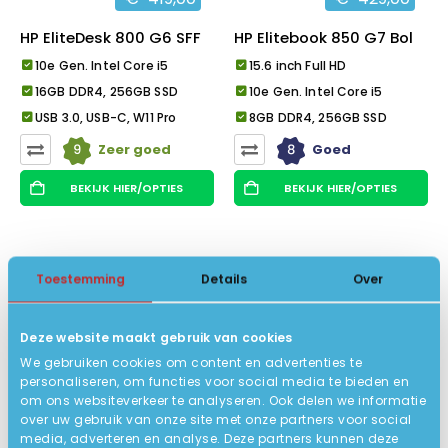
HP EliteDesk 800 G6 SFF
HP Elitebook 850 G7 Bol
10e Gen. Intel Core i5
15.6 inch Full HD
16GB DDR4, 256GB SSD
10e Gen. Intel Core i5
USB 3.0, USB-C, W11 Pro
8GB DDR4, 256GB SSD
9
8
Zeer goed
Goed
BEKIJK HIER/OPTIES
BEKIJK HIER/OPTIES
Toestemming
Details
Over
Deze website maakt gebruik van cookies
We gebruiken cookies om content en advertenties te
personaliseren, om functies voor social media te bieden en
om ons websiteverkeer te analyseren. Ook delen we informatie
over uw gebruik van onze site met onze partners voor social
media, adverteren en analyse. Deze partners kunnen deze
€
449,00
€
449,00