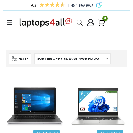
9.3
1.484 reviews
0
Winke
FILTER