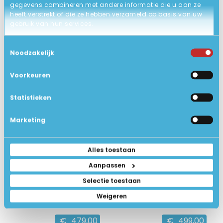
gegevens combineren met andere informatie die u aan ze
heeft verstrekt of die ze hebben verzameld op basis van uw
HP Elitebook 850 G8 i5
HP Elitebook 840 G8 i5
gebruik van hun services.
15.6 inch Full HD IPS
14 inch Full HD IPS
11e Generatie Intel Core i5
11 Gen. Intel Core i5
Toestemmingsselectie
Noodzakelijk
8GB DDR4 , 256GB SSD
16GB DDR4, 256GB SSD
8
8
Goed
Goed
Voorkeuren
BEKIJK HIER/OPTIES
BEKIJK HIER/OPTIES
Statistieken
Marketing
Alles toestaan
Aanpassen
Selectie toestaan
Weigeren
€
479,00
€
499,00