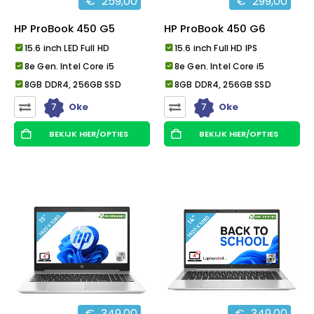
€
259,00
€
299,00
HP ProBook 450 G5
HP ProBook 450 G6
15.6 inch LED Full HD
15.6 inch Full HD IPS
8e Gen. Intel Core i5
8e Gen. Intel Core i5
8GB DDR4, 256GB SSD
8GB DDR4, 256GB SSD
7
7
Oke
Oke
BEKIJK HIER/OPTIES
BEKIJK HIER/OPTIES
€
349,00
€
349,00