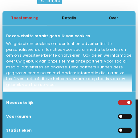
€
34,95
Externe DVD via USB
Toestemming
Details
Over
Externe DVD brander
Nieuw
Deze website maakt gebruik van cookies
We gebruiken cookies om content en advertenties te
10
Nieuw
personaliseren, om functies voor social media te bieden en
om ons websiteverkeer te analyseren. Ook delen we informatie
IN WINKELWAGEN
over uw gebruik van onze site met onze partners voor social
media, adverteren en analyse. Deze partners kunnen deze
gegevens combineren met andere informatie die u aan ze
heeft verstrekt of die ze hebben verzameld op basis van uw
gebruik van hun services.
Toestemmingsselectie
Noodzakelijk
Voorkeuren
CONTACT
KLANTENSERVICE
Statistieken
Industrieweg 18-d
Levering