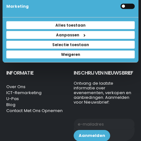
Betalen En Bestellen
Marketing
1231 KH Loosdrecht
Retourneren
Veel Gestelde Vragen
035-6284312
Algemene Voorwaarden
Alles toestaan
Privacy Beleid
info@laptops4all.nl
Aanpassen
Selectie toestaan
Weigeren
INFORMATIE
INSCHRIJVEN NIEUWSBRIEF
Ontvang de laatste
Over Ons
informatie over
ICT-Remarketing
evenementen, verkopen en
aanbiedingen. Aanmelden
U-Pas
voor Nieuwsbrief:
Blog
Contact Met Ons Opnemen