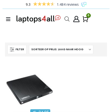
9.3
1.484 reviews
0
Winke
FILTER