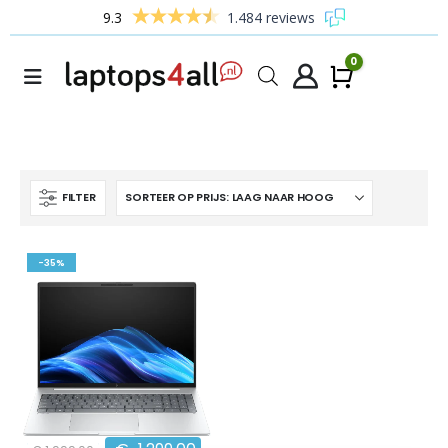
9.3
1.484 reviews
0
Winke
FILTER
-35%