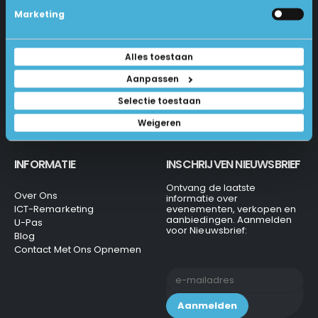
Betalen En Bestellen
Marketing
1231 KH Loosdrecht
Retourneren
Veel Gestelde Vragen
035-6284312
Algemene Voorwaarden
Alles toestaan
Privacy Beleid
info@laptops4all.nl
Aanpassen
Selectie toestaan
Weigeren
INFORMATIE
INSCHRIJVEN NIEUWSBRIEF
Ontvang de laatste
Over Ons
informatie over
ICT-Remarketing
evenementen, verkopen en
aanbiedingen. Aanmelden
U-Pas
voor Nieuwsbrief:
Blog
Contact Met Ons Opnemen