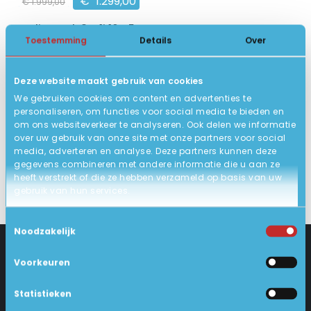
€
1.299,00
€
1.999,00
HP EliteBook 8 G1i 16 U5
Toestemming
Details
Over
16 inch 1920 x 1200 IPS
Intel Core Ultra 5
Deze website maakt gebruik van cookies
16GB DDR5, 256GB SSD
We gebruiken cookies om content en advertenties te
10
Nieuw
personaliseren, om functies voor social media te bieden en
om ons websiteverkeer te analyseren. Ook delen we informatie
BEKIJK HIER/OPTIES
over uw gebruik van onze site met onze partners voor social
media, adverteren en analyse. Deze partners kunnen deze
gegevens combineren met andere informatie die u aan ze
heeft verstrekt of die ze hebben verzameld op basis van uw
gebruik van hun services.
Toestemmingsselectie
Noodzakelijk
Voorkeuren
CONTACT
KLANTENSERVICE
Statistieken
Industrieweg 18-d
Levering