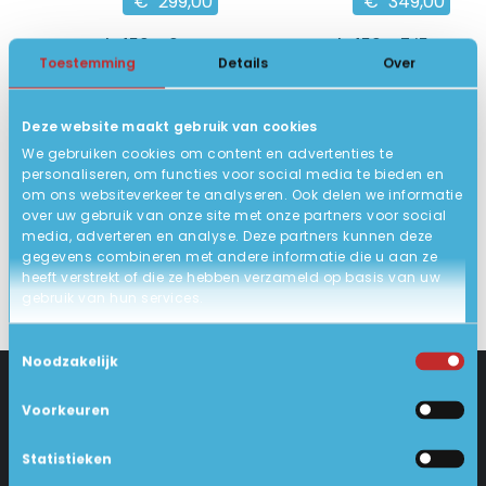
€
299,00
€
349,00
HP ProBook 450 G6
HP ProBook 450 G7 i5
Toestemming
Details
Over
15.6 inch Full HD IPS
15.6 inch Full HD IPS
8e Gen. Intel Core i5
10e Gen. Intel Core i5
Deze website maakt gebruik van cookies
8GB DDR4, 256GB SSD
8GB DDR4, 256GB SSD
We gebruiken cookies om content en advertenties te
7
8
Oke
Goed
personaliseren, om functies voor social media te bieden en
om ons websiteverkeer te analyseren. Ook delen we informatie
BEKIJK HIER/OPTIES
BEKIJK HIER/OPTIES
over uw gebruik van onze site met onze partners voor social
media, adverteren en analyse. Deze partners kunnen deze
gegevens combineren met andere informatie die u aan ze
heeft verstrekt of die ze hebben verzameld op basis van uw
gebruik van hun services.
Toestemmingsselectie
Noodzakelijk
Voorkeuren
CONTACT
KLANTENSERVICE
Statistieken
Industrieweg 18-d
Levering