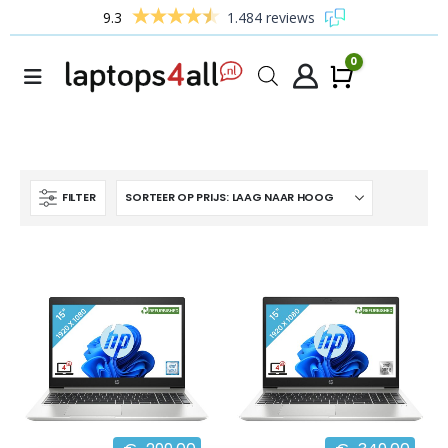
9.3
1.484 reviews
0
Winke
FILTER