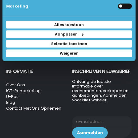
Betalen En Bestellen
Marketing
1231 KH Loosdrecht
Retourneren
Veel Gestelde Vragen
035-6284312
Algemene Voorwaarden
Alles toestaan
Privacy Beleid
info@laptops4all.nl
Aanpassen
Selectie toestaan
Weigeren
INFORMATIE
INSCHRIJVEN NIEUWSBRIEF
Ontvang de laatste
Over Ons
informatie over
ICT-Remarketing
evenementen, verkopen en
aanbiedingen. Aanmelden
U-Pas
voor Nieuwsbrief:
Blog
Contact Met Ons Opnemen