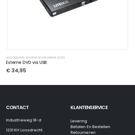
ACCESSOIRES
,
DIVERSE
,
SCHRIJFBARE DVD'S
Externe DVD via USB
€
34,95
CONTACT
KLANTENSERVICE
Industrieweg 18-d
Levering
Betalen En Bestellen
1231 KH Loosdrecht
Retourneren