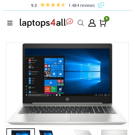
9.3
1.484 reviews
0
Winke