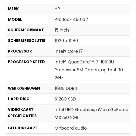
HP
MERK
ProBook 450 G7
MODEL
15 inch
SCHERMFORMAAT
1920 x 1080
SCHERMRESOLUTIE
Intel® Core i7
PROCESSOR
Intel® QuadCore™ i7-10510U
PROCESSOR SPEED
Processor 8M Cache, up to 4.90
GHz
16GB DDR4
WERKGEHEUGEN
512GB SSD
HARD DISC
Intel UHD Graphics
,
nVidia GeForce
VIDEOKAART
SPECIFICATIES
MX250 2GB
Onboard audio
GELUIDSKAART