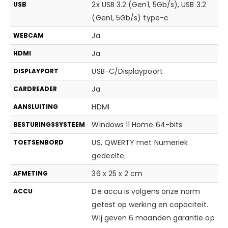
2x USB 3.2 (Gen1, 5Gb/s), USB 3.2
USB
(Gen1, 5Gb/s) type-c
Ja
WEBCAM
Ja
HDMI
USB-C/Displaypoort
DISPLAYPORT
Ja
CARDREADER
HDMI
AANSLUITING
Windows 11 Home 64-bits
BESTURINGSSYSTEEM
US, QWERTY met Numeriek
TOETSENBORD
gedeelte.
36 x 25 x 2 cm
AFMETING
De accu is volgens onze norm
ACCU
getest op werking en capaciteit.
Wij geven 6 maanden garantie op