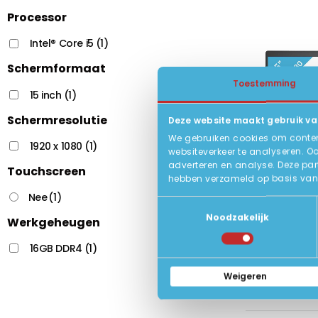
Processor
Intel® Core i5
(1)
Schermformaat
Toestemming
15 inch
(1)
Schermresolutie
Deze website maakt gebruik va
We gebruiken cookies om content
1920 x 1080
(1)
websiteverkeer te analyseren. O
adverteren en analyse. Deze par
Touchscreen
hebben verzameld op basis van 
Nee
(1)
Toestemmingsselectie
Noodzakelijk
Werkgeheugen
16GB DDR4
(1)
Weigeren