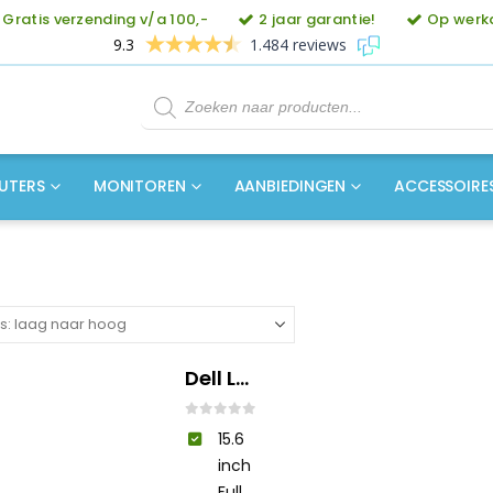
Gratis verzending v/a 100,-
2 jaar garantie!
Op werkd
9.3
1.484 reviews
Producten
zoeken
UTERS
MONITOREN
AANBIEDINGEN
ACCESSOIRE
Dell Latitude 5520 i5
0
out of 5
15.6
inch
Full